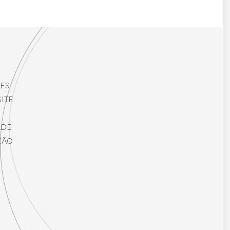
ES
ITE
ADE
ÇÃO